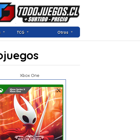
s
TCG
Otros
ojuegos
Xbox One