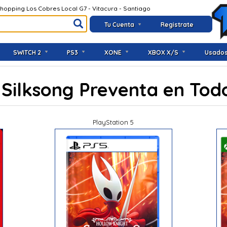
Shopping Los Cobres Local G7 - Vitacura - Santiago
Tu Cuenta
Registrate
SWITCH 2
PS3
XONE
XBOX X/S
Usado
 Silksong Preventa en Tod
PlayStation 5