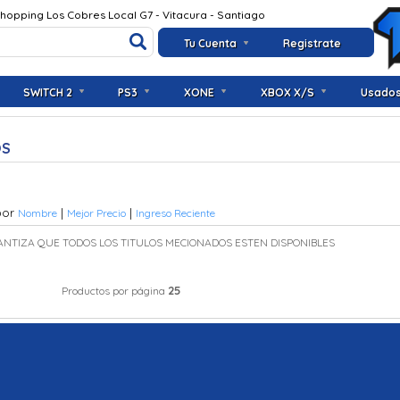
Shopping Los Cobres Local G7 - Vitacura - Santiago
Tu Cuenta
Registrate
SWITCH 2
PS3
XONE
XBOX X/S
Usado
OS
por
|
|
Nombre
Mejor Precio
Ingreso Reciente
ANTIZA QUE TODOS LOS TITULOS MECIONADOS ESTEN DISPONIBLES
25
Productos por página