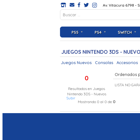
Av. Vitacura 6798 - 
PS5
PS4
SWITCH
JUEGOS NINTENDO 3DS - NUEV
Juegos Nuevos
Consolas
Accesorios
Ordenados 
0
LISTA NO GAR
Resultados en
Juegos
Nintendo 3DS - Nuevos
Subir
0
Mostrando 0 al 0 de