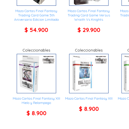
Mazo Cartas Final Fantasy
Mazo Cartas Final Fantasy
Mazo 
Trading Card Game 5th
Trading Card Game Versus
Tradi
Aniversario Edicion Limitada
Wraith Vs Knights
$ 54.900
$ 29.900
Coleccionables
Coleccionables
Mazo Cartas Final Fantasy XIII
Mazo Cartas Final Fantasy XIII
Mazo C
Hielo y Relampago
$ 8.900
$ 8.900