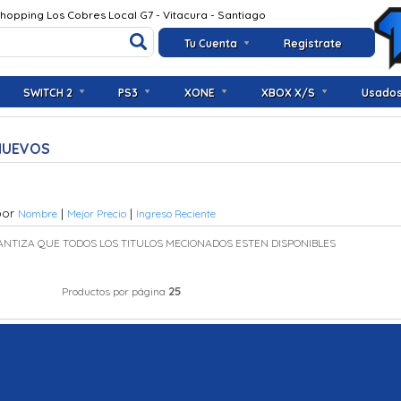
Shopping Los Cobres Local G7 - Vitacura - Santiago
Tu Cuenta
Registrate
SWITCH 2
PS3
XONE
XBOX X/S
Usado
NUEVOS
por
|
|
Nombre
Mejor Precio
Ingreso Reciente
ANTIZA QUE TODOS LOS TITULOS MECIONADOS ESTEN DISPONIBLES
25
Productos por página