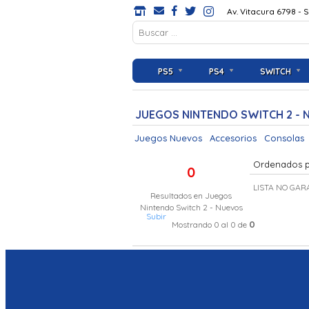
Av. Vitacura 6798 - 
PS5
PS4
SWITCH
JUEGOS NINTENDO SWITCH 2 - 
Juegos Nuevos
Accesorios
Consolas
Ordenados 
0
LISTA NO GAR
Resultados en
Juegos
Nintendo Switch 2 - Nuevos
Subir
0
Mostrando 0 al 0 de