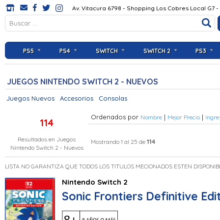
Av. Vitacura 6798 - Shopping Los Cobres Local G7 -
PS5
PS4
SWITCH
SWITCH 2
PS3
JUEGOS NINTENDO SWITCH 2 - NUEVOS
Juegos Nuevos
Accesorios
Consolas
Ordenados por
|
|
Nombre
Mejor Precio
Ingre
114
Resultados en
Juegos
114
Mostrando 1 al 25 de
Nintendo Switch 2 - Nuevos
LISTA NO GARANTIZA QUE TODOS LOS TITULOS MECIONADOS ESTEN DISPONIB
Nintendo Switch 2
Sonic Frontiers Definitive Ed