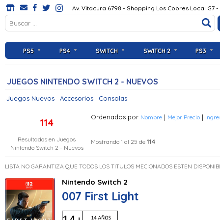
Av. Vitacura 6798 - Shopping Los Cobres Local G7 -
PS5
PS4
SWITCH
SWITCH 2
PS3
JUEGOS NINTENDO SWITCH 2 - NUEVOS
Juegos Nuevos
Accesorios
Consolas
Ordenados por
|
|
Nombre
Mejor Precio
Ingre
114
Resultados en
Juegos
114
Mostrando 1 al 25 de
Nintendo Switch 2 - Nuevos
LISTA NO GARANTIZA QUE TODOS LOS TITULOS MECIONADOS ESTEN DISPONIB
Nintendo Switch 2
007 First Light