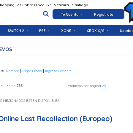
Shopping Los Cobres Local G7 - Vitacura - Santiago
Tu Cuenta
Registrate
SWITCH 2
PS3
XONE
XBOX X/S
Usado
UEVOS
por
|
|
Nombre
Mejor Precio
Ingreso Reciente
235
 al 235 de
Productos por página
25
OS MECIONADOS ESTEN DISPONIBLES
Online Last Recollection (Europeo)