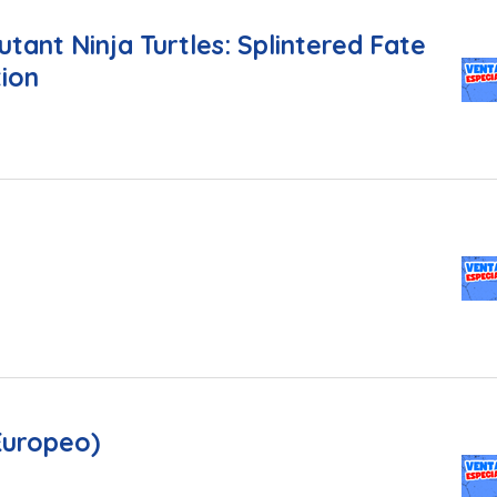
tant Ninja Turtles: Splintered Fate
tion
Europeo)