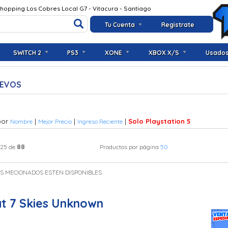
Shopping Los Cobres Local G7 - Vitacura - Santiago
Tu Cuenta
Registrate
SWITCH 2
PS3
XONE
XBOX X/S
Usado
UEVOS
por
|
|
|
Solo Playstation 5
Nombre
Mejor Precio
Ingreso Reciente
88
 25 de
Productos por página
50
OS MECIONADOS ESTEN DISPONIBLES
t 7 Skies Unknown