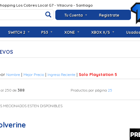
Shopping Los Cobres Local G7 - Vitacura - Santiago
Tu Cuenta
Registrate
SWITCH 2
PS3
XONE
XBOX X/S
Usado
UEVOS
por
|
|
|
Solo Playstation 5
Nombre
Mejor Precio
Ingreso Reciente
388
 al 250 de
Productos por página
25
OS MECIONADOS ESTEN DISPONIBLES
lverine