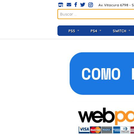
Av. Vitacura 6798 - 
PS5
PS4
SWITCH