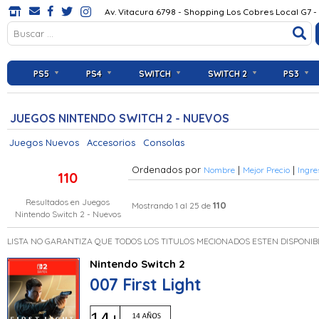
Av. Vitacura 6798 - Shopping Los Cobres Local G7 -
PS5
PS4
SWITCH
SWITCH 2
PS3
JUEGOS NINTENDO SWITCH 2 - NUEVOS
Juegos Nuevos
Accesorios
Consolas
Ordenados por
|
|
Nombre
Mejor Precio
Ingre
110
Resultados en
Juegos
110
Mostrando 1 al 25 de
Nintendo Switch 2 - Nuevos
LISTA NO GARANTIZA QUE TODOS LOS TITULOS MECIONADOS ESTEN DISPONIB
Nintendo Switch 2
007 First Light