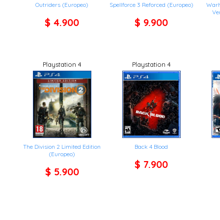
Outriders (Europeo)
Spellforce 3 Reforced (Europeo)
Warh
Ve
$ 4.900
$ 9.900
Playstation 4
Playstation 4
The Division 2 Limited Edition
Back 4 Blood
(Europeo)
$ 7.900
$ 5.900