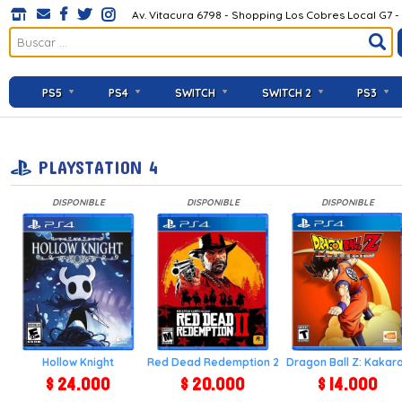
Av. Vitacura 6798 - Shopping Los Cobres Local G7 -
PS5
PS4
SWITCH
SWITCH 2
PS3
PLAYSTATION 4
DISPONIBLE
DISPONIBLE
DISPONIBLE
Hollow Knight
Red Dead Redemption 2
Dragon Ball Z: Kakar
$ 24.000
$ 20.000
$ 14.000