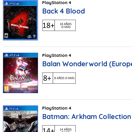
PlayStation 4
Back 4 Blood
PlayStation 4
Balan Wonderworld (Europ
PlayStation 4
Batman: Arkham Collection