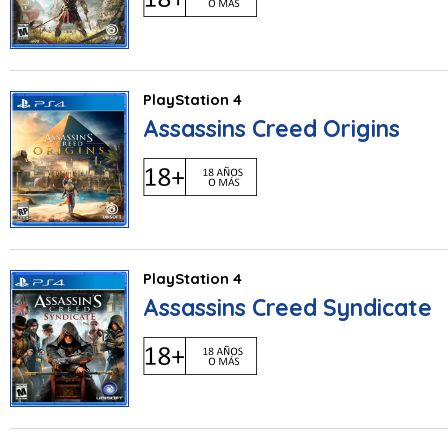
PlayStation 4
Assassins Creed Origins
PlayStation 4
Assassins Creed Syndicate