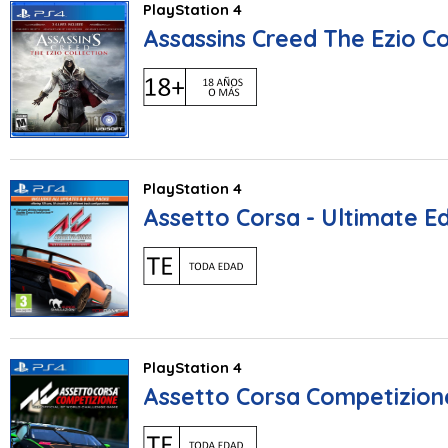
PlayStation 4
Assassins Creed The Ezio Co
PlayStation 4
Assetto Corsa - Ultimate Ed
PlayStation 4
Assetto Corsa Competizion