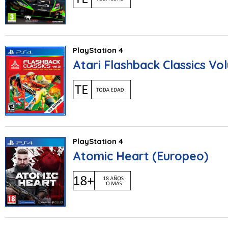
PlayStation 4
Atari Flashback Classics Vo
PlayStation 4
Atomic Heart (Europeo)