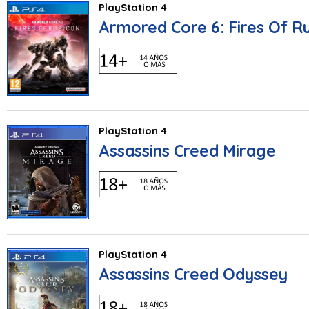
PlayStation 4
Armored Core 6: Fires Of R
PlayStation 4
Assassins Creed Mirage
PlayStation 4
Assassins Creed Odyssey