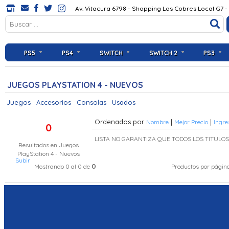
Av. Vitacura 6798 - Shopping Los Cobres Local G7 -
PS5
PS4
SWITCH
SWITCH 2
PS3
JUEGOS PLAYSTATION 4 - NUEVOS
Juegos
Accesorios
Consolas
Usados
Ordenados por
|
|
Nombre
Mejor Precio
Ingre
0
LISTA NO GARANTIZA QUE TODOS LOS TITULO
Resultados en
Juegos
PlayStation 4 - Nuevos
Subir
0
Mostrando 0 al 0 de
Productos por págin