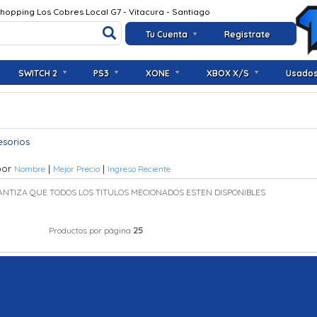
Shopping Los Cobres Local G7 - Vitacura - Santiago
Tu Cuenta
Registrate
SWITCH 2
PS3
XONE
XBOX X/S
Usado
esorios
por
|
|
Nombre
Mejor Precio
Ingreso Reciente
ANTIZA QUE TODOS LOS TITULOS MECIONADOS ESTEN DISPONIBLES
25
Productos por página