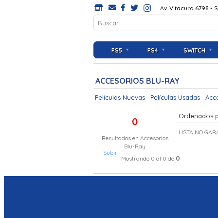
Av. Vitacura 6798 - 
PS5
PS4
SWITCH
ACCESORIOS BLU-RAY
Películas Nuevas
Películas Usadas
Acc
Ordenados 
0
LISTA NO GAR
Resultados en
Accesorios
Blu-Ray
Subir
0
Mostrando 0 al 0 de