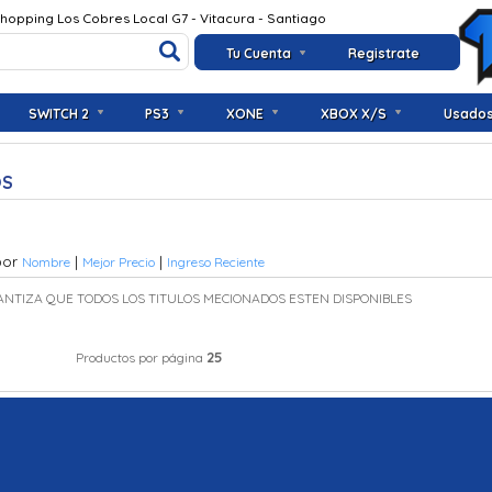
Shopping Los Cobres Local G7 - Vitacura - Santiago
Tu Cuenta
Registrate
SWITCH 2
PS3
XONE
XBOX X/S
Usado
OS
por
|
|
Nombre
Mejor Precio
Ingreso Reciente
ANTIZA QUE TODOS LOS TITULOS MECIONADOS ESTEN DISPONIBLES
25
Productos por página