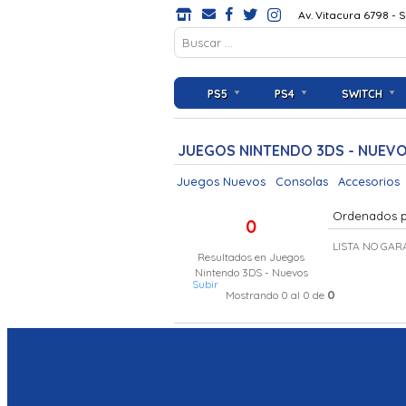
Av. Vitacura 6798 - 
PS5
PS4
SWITCH
JUEGOS NINTENDO 3DS - NUEV
Juegos Nuevos
Consolas
Accesorios
Ordenados 
0
LISTA NO GAR
Resultados en
Juegos
Nintendo 3DS - Nuevos
Subir
0
Mostrando 0 al 0 de