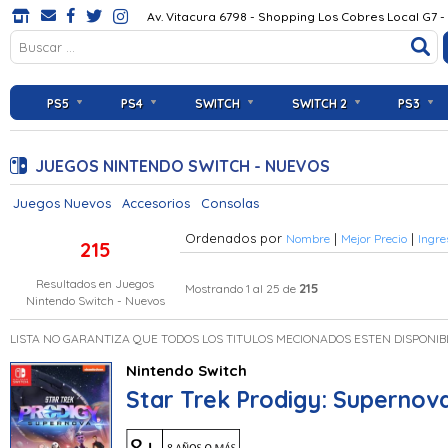
Av. Vitacura 6798 - Shopping Los Cobres Local G7 -
PS5
PS4
SWITCH
SWITCH 2
PS3
JUEGOS NINTENDO SWITCH - NUEVOS
Juegos Nuevos
Accesorios
Consolas
Ordenados por
|
|
Nombre
Mejor Precio
Ingre
215
Resultados en
Juegos
215
Mostrando 1 al 25 de
Nintendo Switch - Nuevos
LISTA NO GARANTIZA QUE TODOS LOS TITULOS MECIONADOS ESTEN DISPONIB
Nintendo Switch
Star Trek Prodigy: Supernov