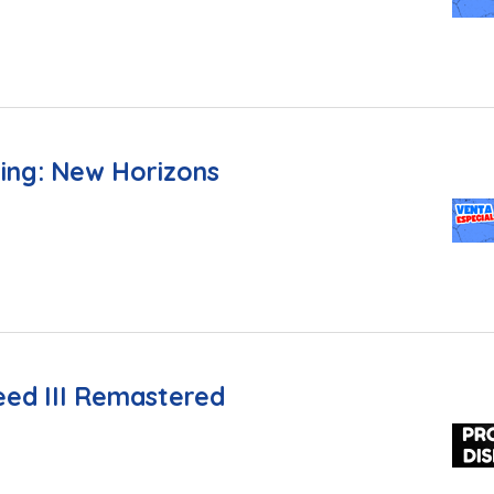
sing: New Horizons
eed III Remastered