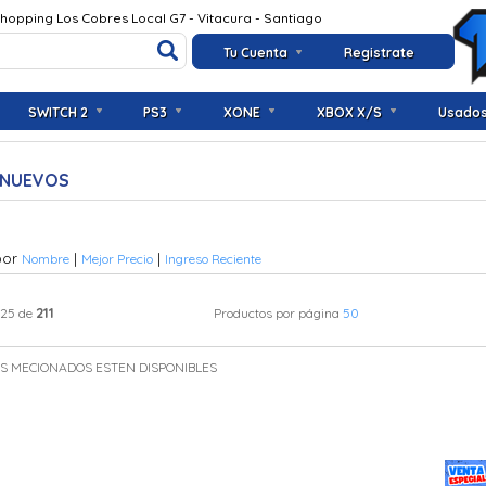
Shopping Los Cobres Local G7 - Vitacura - Santiago
Tu Cuenta
Registrate
SWITCH 2
PS3
XONE
XBOX X/S
Usado
 NUEVOS
por
|
|
Nombre
Mejor Precio
Ingreso Reciente
211
 25 de
Productos por página
50
OS MECIONADOS ESTEN DISPONIBLES