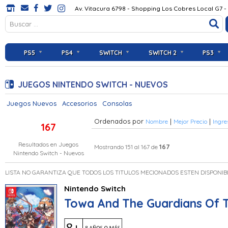
Av. Vitacura 6798 - Shopping Los Cobres Local G7 -
PS5
PS4
SWITCH
SWITCH 2
PS3
JUEGOS NINTENDO SWITCH - NUEVOS
Juegos Nuevos
Accesorios
Consolas
Ordenados por
|
|
Nombre
Mejor Precio
Ingre
167
Resultados en
Juegos
167
Mostrando 151 al 167 de
Nintendo Switch - Nuevos
LISTA NO GARANTIZA QUE TODOS LOS TITULOS MECIONADOS ESTEN DISPONIB
Nintendo Switch
Towa And The Guardians Of 