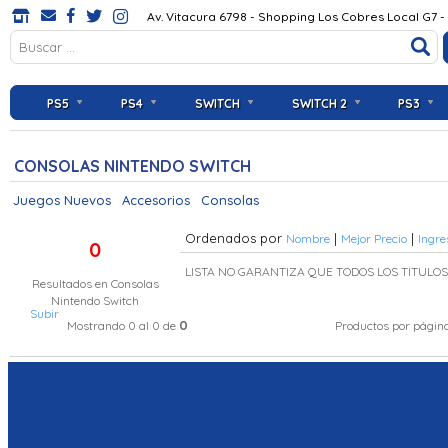
Av. Vitacura 6798 - Shopping Los Cobres Local G7 -
PS5
PS4
SWITCH
SWITCH 2
PS3
CONSOLAS NINTENDO SWITCH
Juegos Nuevos
Accesorios
Consolas
Ordenados por
|
|
Nombre
Mejor Precio
Ingre
0
LISTA NO GARANTIZA QUE TODOS LOS TITULO
Resultados en
Consolas
Nintendo Switch
Subir
0
Mostrando 0 al 0 de
Productos por págin