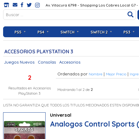
Av. Vitacura 6798 - Shopping Los Cobres Local G7 -
PS5
PS4
SWITCH
SWITCH 2
PS3
ACCESORIOS PLAYSTATION 3
Juegos Nuevos
Consolas
Accesorios
Ordenados por
|
|
Nombre
Mejor Precio
Ingre
2
Resultados en
Accesorios
2
Mostrando 1 al 2 de
PlayStation 3
LISTA NO GARANTIZA QUE TODOS LOS TITULOS MECIONADOS ESTEN DISPONIB
Universal
Analogos Control Sports (