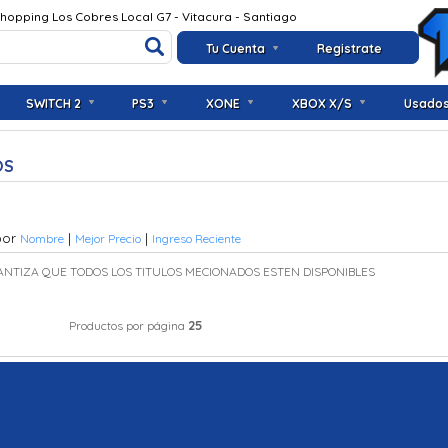
Shopping Los Cobres Local G7 - Vitacura - Santiago
Tu Cuenta
Registrate
SWITCH 2
PS3
XONE
XBOX X/S
Usado
OS
por
|
|
Nombre
Mejor Precio
Ingreso Reciente
ANTIZA QUE TODOS LOS TITULOS MECIONADOS ESTEN DISPONIBLES
25
Productos por página