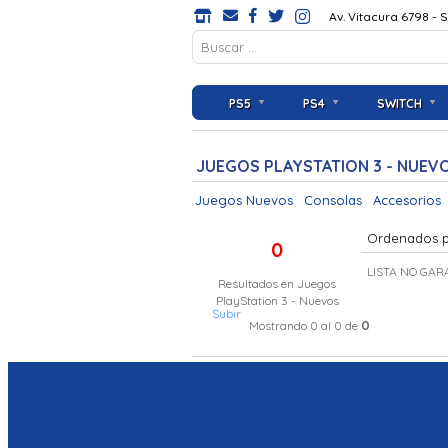
Av. Vitacura 6798 - 
PS5
PS4
SWITCH
JUEGOS PLAYSTATION 3 - NUEV
Juegos Nuevos
Consolas
Accesorios
Ordenados 
0
LISTA NO GAR
Resultados en
Juegos
PlayStation 3 - Nuevos
Subir
0
Mostrando 0 al 0 de