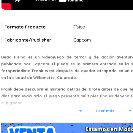
Formato Producto
Físico
Fabricante/Publisher
Capcom
Dead Rising es un videojuego de terror y de acción-aventu
publicado por Capcom. El juego es la primera entrada en la ser
fotoperiodista Frank West después de quedar atrapado en un c
en la ciudad de Willamette, Colorado.
Frank debe descubrir el misterio detrás del brote antes de que ll
días para evacuarlo. El juego presenta múltiples finales dependi
el jugador.
------- Leer más -------
El juego se juega desde una perspectiva en tercera persona y p
jugador explore en la forma del Willamette Parkview Mall. 
artículos alrededor del centro comercial para luchar contra zo