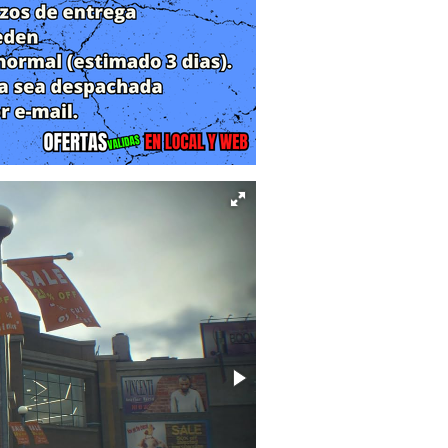
 personajes humanos no jugadores
go cuenta con un límite de tiempo
 la historia antes de que expire el
ra Xbox 360. El juego se convirtió en
omo parte de la alineación de Xbox 360
eptiembre de 2010, Dead Rising 3 en
 Till You Drop, lanzado en febrero de
 parte de su décimo aniversario, la
tiembre de 2016 para PlayStation 4, PC