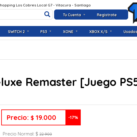
Shopping Los Cobres Local G7 - Vitacura - Santiago
Tu Cuenta
Registrate
SWITCH 2
PS3
XONE
XBOX X/S
Usado
eluxe Remaster [Juego PS
Precio:
19.000
$
-17%
Precio Normal: $
22.900