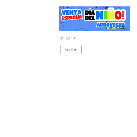
Id: 32194
Acción