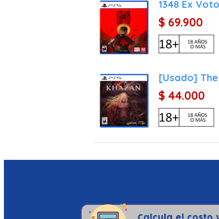
1348 Ex Vot
$ 69.900
[Usado] The 
$ 44.000