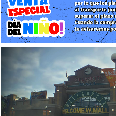
jugadores conocidos como psicópatas, mientras rescata
amigables conocidos como sobrevivientes. Además, el jue
establecido de 72 horas, que el jugador tendrá que completar
tiempo.
Dead Rising fue lanzado el 8 de agosto de 2006, originalmente pa
un éxito crítico y comercial, lo que lo llevó a ser introducido c
«Platinum Hits» y generar tres secuelas: Dead Rising 2 en s
noviembre de 2013 y Dead Rising 4 en diciembre de 2016.
Un port del juego fue desarrollado para Wii, Dead Rising: Chop
2009. Se desarrolló una versión para teléfonos móviles. Cómo
versión original de Xbox 360 del juego fue relanzada el 13 de sep
y Xbox One.