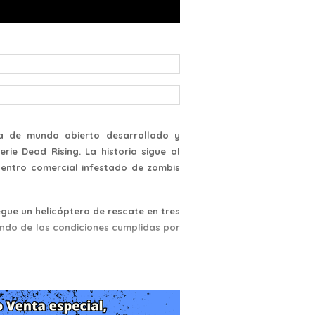
ra de mundo abierto desarrollado y
ie Dead Rising. La historia sigue al
entro comercial infestado de zombis
egue un helicóptero de rescate en tres
endo de las condiciones cumplidas por
resenta un mundo abierto para que el
El jugador debe sobrevivir buscando
mbis y personajes humanos hostiles no