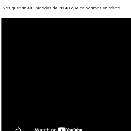
Nos quedan
unidades de las
que colocamos en oferta
40
40