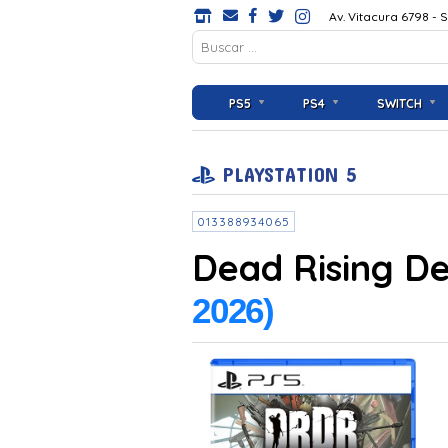
Av. Vitacura 6798 - 
PS5
PS4
SWITCH
PLAYSTATION 5
013388934065
Dead Rising D
2026)