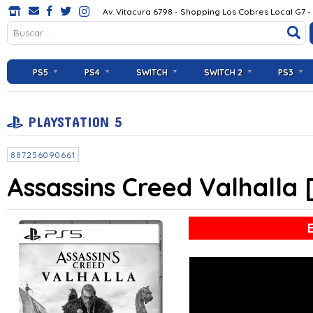
Av. Vitacura 6798 - Shopping Los Cobres Local G7 -
PS5
PS4
SWITCH
SWITCH 2
PS3
PLAYSTATION 5
887256090661
Assassins Creed Valhalla