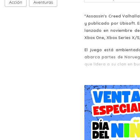
Acción
Aventuras
"Assassin's Creed Valhall
y publicado por Ubisoft. E
lanzado en noviembre de 
Xbox One, Xbox Series X/S
El juego está ambientad
abarca partes de Noruega
que lidera a su clan en b
exploración, la conquista y
Características clave de "
Exploración y Mundo Abi
ciudades, aldeas, forta
actividades secundarias.
Combate Vikingo: El juego
hachas, espadas y escudo
habilidades y mejoras.