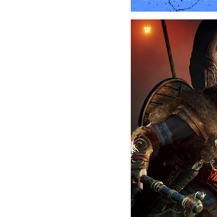
Sistema de Alianzas: Eivor
asentamiento en Inglaterr
Sigilo y Asesinatos: El 
"Assassin's Creed". Los j
Navegación Fluvial: Los v
navegar ríos en drakkar
tierra.
Construcción del Asentam
vikingo, que actúa como 
Historia y Narrativa Rami
múltiples finales posibles.
"Assassin's Creed Valhall
vikinga y sus gráficos 
jugadores pueden sumergi
propio camino como Eivor.