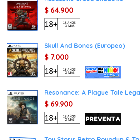
$ 64.900
Skull And Bones (Europeo)
$ 7.000
Resonance: A Plague Tale Leg
$ 69.900
Toy Story: Retro Roundup & To