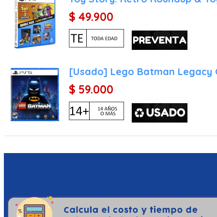
$ 49.900
[Usado] Lego Batman Legacy O
$ 59.000