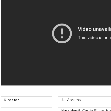
Director
J.J. Abrams
Mark Hamill, Carrie Fisher, H