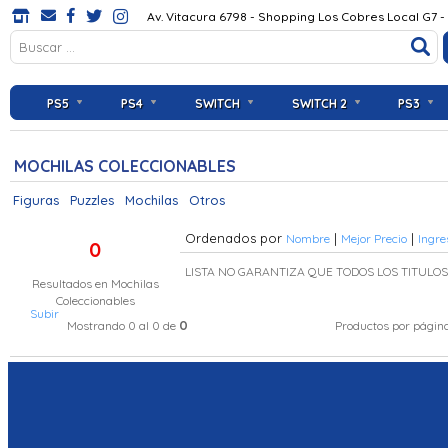
Av. Vitacura 6798 - Shopping Los Cobres Local G7 -
PS5
PS4
SWITCH
SWITCH 2
PS3
MOCHILAS COLECCIONABLES
Figuras
Puzzles
Mochilas
Otros
Ordenados por
|
|
Nombre
Mejor Precio
Ingre
0
LISTA NO GARANTIZA QUE TODOS LOS TITULO
Resultados en
Mochilas
Coleccionables
Subir
0
Mostrando 0 al 0 de
Productos por págin