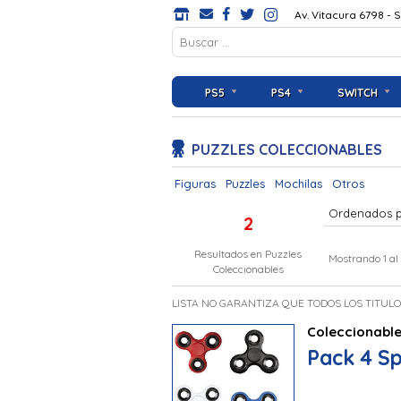
Av. Vitacura 6798 - 
PS5
PS4
SWITCH
PUZZLES COLECCIONABLES
Figuras
Puzzles
Mochilas
Otros
Ordenados 
2
Resultados en
Puzzles
Mostrando 1 al
Coleccionables
LISTA NO GARANTIZA QUE TODOS LOS TITUL
Coleccionabl
Pack 4 Sp