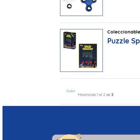
Coleccionabl
Puzzle Sp
Subir
2
Mostrando 1 al 2 de