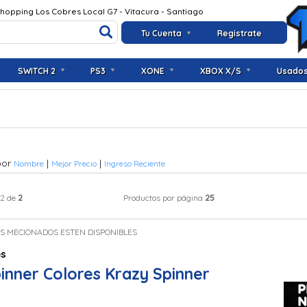
Shopping Los Cobres Local G7 - Vitacura - Santiago
Tu Cuenta
Registrate
SWITCH 2
PS3
XONE
XBOX X/S
Usado
por
|
|
Nombre
Mejor Precio
Ingreso Reciente
2
25
 2 de
Productos por página
OS MECIONADOS ESTEN DISPONIBLES
es
inner Colores Krazy Spinner