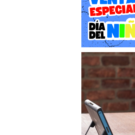
*Es posible que se re
multijugador. Se requi
Nintendo para acceder a
países. Se aplican tér
consolas, algunos acces
Solo para usar con la con