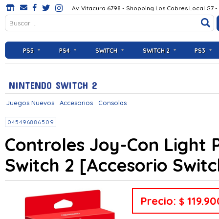
Av. Vitacura 6798 - Shopping Los Cobres Local G7 -
PS5
PS4
SWITCH
SWITCH 2
PS3
NINTENDO SWITCH 2
Juegos Nuevos
Accesorios
Consolas
045496886509
Controles Joy-Con Light 
Switch 2 [Accesorio Switc
Precio:
119.90
$