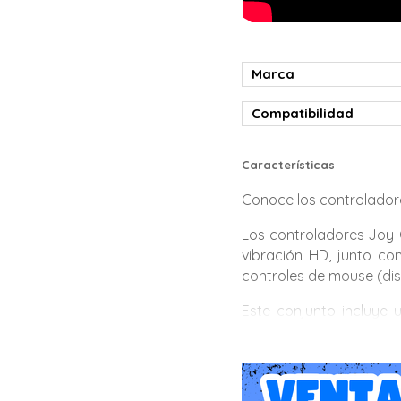
Marca
Compatibilidad
Características
Conoce los controlado
Los controladores Joy-
vibración HD, junto c
controles de mouse (dis
Este conjunto incluye 
correas Joy-Con 2) pa
compatibles desde el p
Descripción