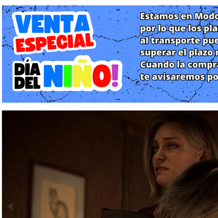
Historia: Un Reencuentro con el Pasado en las Ruinas de Raccoon
La narrativa de Requiem nos sumerge en una trama de consp
historia sigue a dos protagonistas con estilos y motivaciones
un misterioso hotel abandonado en el medio oeste de Estados Un
Grace Ashcroft: Una analista de inteligencia del FBI que investi
relacionadas con el lugar donde su madre, la periodista Alyss
City), fue asesinada años atrás.
Leon S. Kennedy: El veterano agente de la DSO regresa a la
desaparecido. Sus sospechas lo llevan hasta Víctor Gideon, u
parece haber reactivado experimentos prohibidos.
La aventura llevará a ambos personajes de regreso a las ru
explorar los restos del icónico departamento de policía (RPD
envuelta en sombras. La trama profundiza en el legado de la 
creación final de Spencer: Elpis, una entidad que podría cambiar 
Gameplay y Mecánicas: El Equilibrio Perfecto entre Dos Mundos
Resident Evil 9: Requiem implementa un sistema de juego dual que