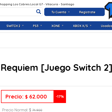
Shopping Los Cobres Local G7 - Vitacura - Santiago
Tu Cuenta
Registrate
SWITCH 2
PS3
XONE
XBOX X/S
Usado
9 Requiem [Juego Switch 2
Precio:
62.000
$
-17%
Precio Normal: $
74.900