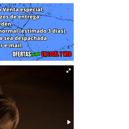
 City
iración y traumas no resueltos. La
 opuestas cuyos caminos convergen en
idos:
ga una serie de muertes inexplicables
a Ashcroft (superviviente de Raccoon
 acción tras la pista de un oficial
n antiguo científico de Umbrella que
inas de Raccoon City, donde deberán
) y una clínica de cuidados crónicos
Corporación Umbrella y la misteriosa
el destino de la humanidad.
 divide la experiencia en dos estilos