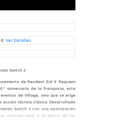
ard
Ver Detalles
endo Switch 2
zamiento de Resident Evil 9: Requiem
º aniversario de la franquicia, esta
eventos de Village, sino que se erige
a acción táctica clásica. Desarrollado
intendo Switch 2 con una optimización
va consola está a la altura de las