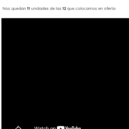
Nos quedan
unidades de las
que colocamos en oferta
11
12