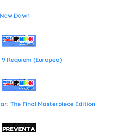
Características Principales en Nintendo Switch 2
 New Dawn
Capcom ha logrado una proeza técnica con esta versión, apro
nueva plataforma de Nintendo:
Rendimiento Nativo y Fluido: Olvídate de las versiones en la n
Switch 2, ofreciendo una tasa de 60 FPS estables y una iluminac
de rayos básico para generar sombras y reflejos que quitan el al
l 9 Requiem (Europeo)
Vibración Háptica Sensorial: Gracias a los nuevos Joy-Con, puede
acelerado de Grace al esconderse y el retroceso seco de la pis
permite "sentir" la lluvia de Raccoon City en las palmas de tus m
Tiempos de Carga Instantáneos: El uso de la tecnología SSD de 
las pantallas de carga, permitiendo que la transición entre
invisible.
ar: The Final Masterpiece Edition
Control por Movimiento Refinado: El apuntado por giroscopio ha
precisión quirúrgica ideal para los momentos de mayor tensión 
Formato Físico y Contenido Extra: Disponible en tarjeta física, e