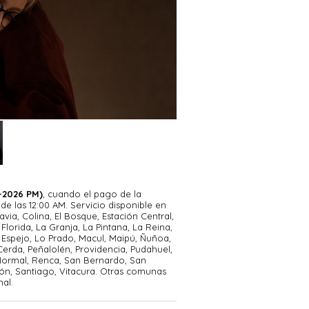
entradas en el survival horror más
o extremadamente limitado y munición
sigilo y la gestión de recursos. Grace
n acosador implacable que destruye el
 juego adopta un ritmo más frenético
io y habilidades de combate cuerpo a
 gestión del maletín (Attache Case)
-2026 PM)
, cuando el pago de la
e las 12:00 AM. Servicio disponible en
ar entre la primera y tercera persona
avia, Colina, El Bosque, Estación Central,
 la cámara a su estilo preferido, ya
Florida, La Granja, La Pintana, La Reina,
Espejo, Lo Prado, Macul, Maipú, Ñuñoa,
r control del combate.
erda, Peñalolén, Providencia, Pudahuel,
 Normal, Renca, San Bernardo, San
e las acciones de los protagonistas
ón, Santiago, Vitacura. Otras comunas
a, conducen a uno de los dos finales
al.