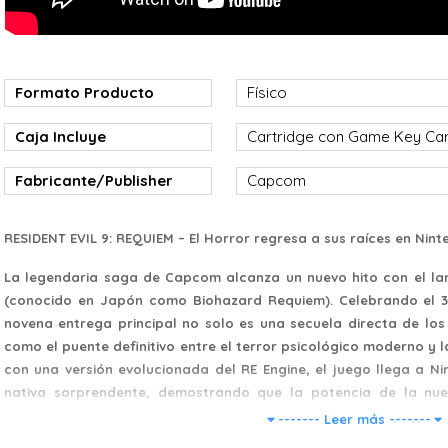
Formato Producto
Físico
Caja Incluye
Cartridge con Game Key C
Fabricante/Publisher
Capcom
RESIDENT EVIL 9: REQUIEM – El Horror regresa a sus raíces en Nint
La legendaria saga de Capcom alcanza un nuevo hito con el lan
(conocido en Japón como Biohazard Requiem). Celebrando el 30.
novena entrega principal no solo es una secuela directa de los 
como el puente definitivo entre el terror psicológico moderno y l
con una versión evolucionada del RE Engine, el juego llega a N
nativa sorprendente, demostrando que la potencia de la nue
experiencias AAA más exigentes del mercado.
------- Leer más -------