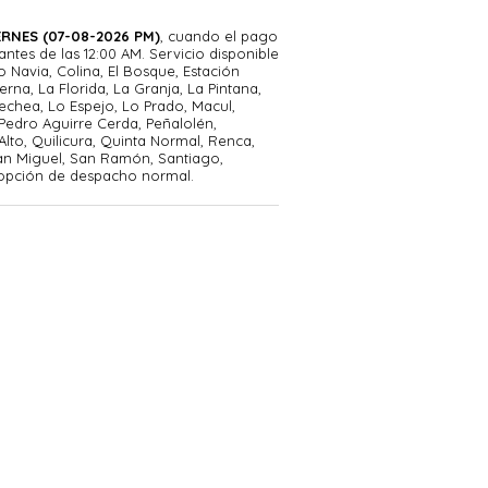
RNES (07-08-2026 PM)
, cuando el pago
tes de las 12:00 AM. Servicio disponible
o Navia, Colina, El Bosque, Estación
erna, La Florida, La Granja, La Pintana,
echea, Lo Espejo, Lo Prado, Macul,
Pedro Aguirre Cerda, Peñalolén,
Alto, Quilicura, Quinta Normal, Renca,
an Miguel, San Ramón, Santiago,
 opción de despacho normal.