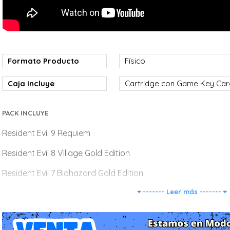
Formato Producto
Físico
Caja Incluye
Cartridge con Game Key Ca
PACK INCLUYE
Resident Evil 9 Requiem
Resident Evil 8 Village Gold Edition
Resident Evil 7 Biohazard Gold Edition
------- Leer más -------