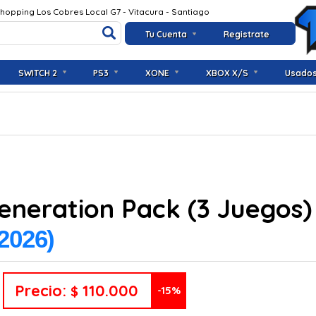
Shopping Los Cobres Local G7 - Vitacura - Santiago
Tu Cuenta
Registrate
SWITCH 2
PS3
XONE
XBOX X/S
Usado
Generation Pack (3 Juegos)
 2026)
Precio:
110.000
$
-15%