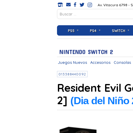
Av. Vitacura 6798 - 
PS5
PS4
SWITCH
NINTENDO SWITCH 2
Juegos Nuevos
Accesorios
Consolas
013388440092
Resident Evil 
2]
(Dia del Niño