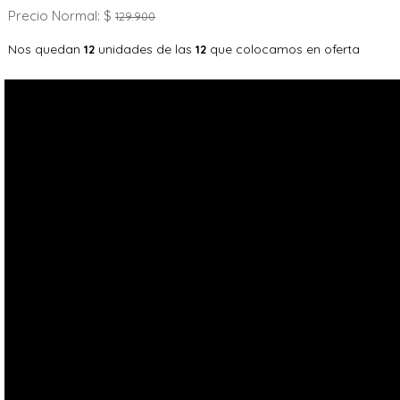
Precio Normal: $
129.900
Nos quedan
unidades de las
que colocamos en oferta
12
12