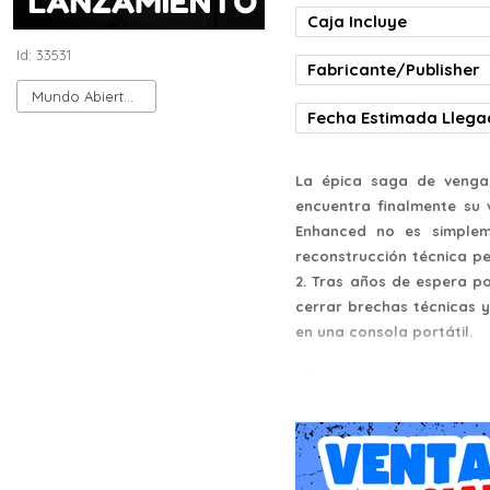
Caja Incluye
Id: 33531
Fabricante/Publisher
Mundo Abierto (Sandbox)
Fecha Estimada Lleg
La épica saga de vengan
encuentra finalmente su 
Enhanced no es simplem
reconstrucción técnica p
2. Tras años de espera p
cerrar brechas técnicas y
en una consola portátil.
Género y Propuesta Narra
Shenmue III Enhanced se 
de vida. Es un título qu
deliberadamente pausado, 