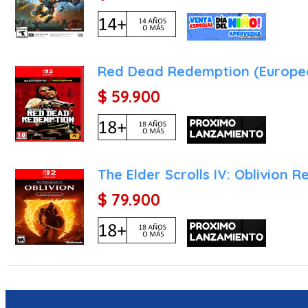
bulliciosos y calles llenas
Modo de Cámara Clásica: 
modo de cámara inspirado 
perspectiva más cinemato
Red Dead Redemption (Europe
Sistema de Progresión Eq
$ 59.900
avance de las habilidade
excesivo, permitiendo que 
Interfaz de Usuario Ren
aprovechar la pantalla tá
The Elder Scrolls IV: Oblivion 
la gestión de objetos y el
$ 79.900
El Valor del Formato Físic
Para los clientes de nues
un estándar de calidad. 
nueva Game-Key Card (GKC
A diferencia de muchos tí