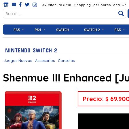
Av. Vitacura 6798 - Shopping Los Cobres Local G7 -
PS5
PS4
SWITCH
SWITCH 2
PS3
NINTENDO SWITCH 2
Juegos Nuevos
Accesorios
Consolas
Shenmue III Enhanced [Ju
Precio:
69.90
$