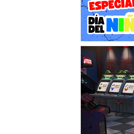
de las artes marciales son
El jugador encarna a Ry
muerte de su padre. La hi
donde Ryo, acompañado de
y el Fénix. A diferencia 
inmersión: hablar con c
movimientos de Kung Fu y d
La Potencia del Nintendo S
La llegada de este título
previo. Gracias al nuevo
ofrecer una experiencia q
Resolución y Fidelidad V
señal en 4K cuando está c
las montañas y los rost
asombrosa. En modo portát
nativa, permitiendo que l
de Niaowu se vean mejor 