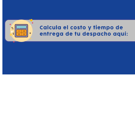
cartucho, esta versión fís
garantiza que la experien
juego para el futuro sin
alinea perfectamente con l
Por qué sería interesante
Adquirir Shenmue III Enha
con una pieza de historia
que este título debería est
La Versión Definitiva: Si
hacerlo. Si ya lo jugaste
ciudad y la resolución 4K
aldeas.
Portabilidad sin Comprom
Shenmue se puede disfruta
de sobremesa más potentes.
Fidelidad al Coleccionist