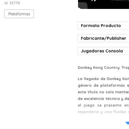
Id: 33778
Plataformas
Formato Producto
Fabricante/Publisher
Jugadores Consola
Donkey Kong Country: Trop
La llegada de Donkey Kon
género de plataformas en
este título no solo mantie
de excelencia técnica y de
el juego se presenta en
legendaria y una fluidez 
modo portátil, la aventur
reflejos y premia la destr