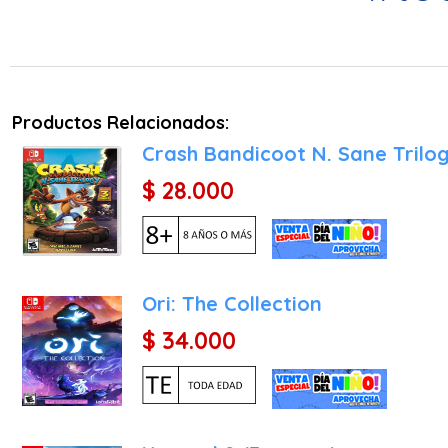
inercia y agarrarse a sup
en la interacción con sus
1. La Familia Kong y sus H
En esta entrega, Donkey n
Productos Relacionados:
que se suben a su espalda 
Crash Bandicoot N. Sane Trilo
Diddy Kong: Utiliza su J
$ 28.000
facilitando el aterrizaje
Dixie Kong: Gracias a su 
siendo ideal para alcanza
Cranky Kong: El veterano 
Ori: The Collection
pinchos o zarzas) al esti
$ 34.000
2. El Regreso de las Secci
El juego alterna magist
vehículos. Regresan las
fundamental, y los nivele