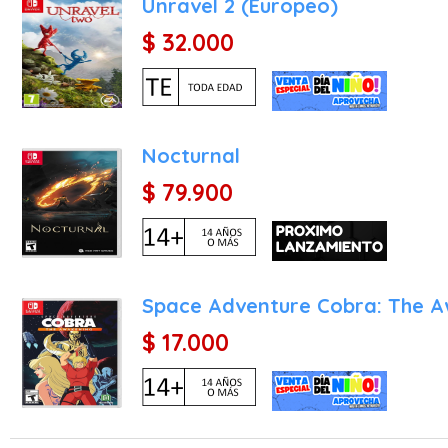
Unravel 2 (Europeo)
Además, se reintroducen 
$ 32.000
Kong explorar mundos subm
3. Recolección y el "Kong-
Para los jugadores que bu
G. Al recolectar plátano
Nocturnal
ataque especial conjunto
$ 79.900
vidas extra o escudos.
Características Principale
La versión para la consol
novedades significativas:
Space Adventure Cobra: The 
Funky Mode y Funky Kong:
$ 17.000
jugable en un modo dedi
jugadores que buscan una
saltos dobles, planear co
pinchos.