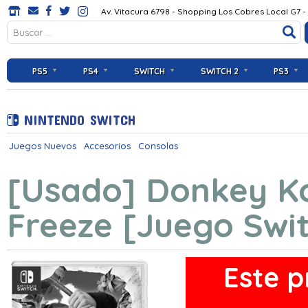
Av. Vitacura 6798 - Shopping Los Cobres Local G7 -
PS5
PS4
SWITCH
SWITCH 2
PS3
NINTENDO SWITCH
Juegos Nuevos
Accesorios
Consolas
[Usado] Donkey Ko
Freeze [Juego Swi
Este p