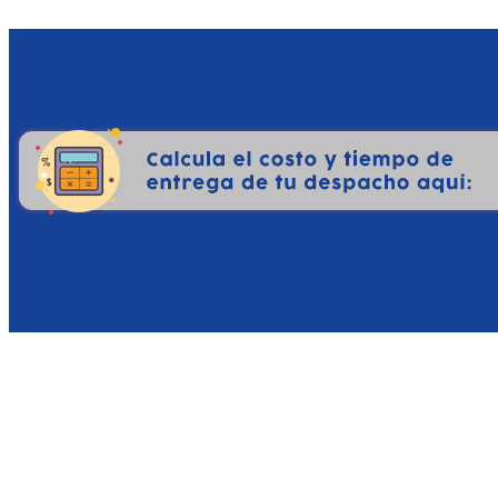
Rendimiento y Resolució
crítico para un juego de 
el detalle del pelaje de
portátil, el juego mantien
Modo Cooperativo para D
tome el control de Diddy,
y hace que las batallas c
Banda Sonora de David Wis
el juego a otro nivel. Cad
melancólicas bajo el a
asombrosa en los altavoce
Por qué comprar Donkey K
Si eres poseedor de una 
con el que muchos consid
ideal para el jugador qu
mecánica nueva y sorprend
Freeze no subestima al j