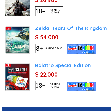
$ 26.900
El Regreso de la Megaevol
Leyendas Pokémon: Z-A m
recolectar Piedras Activ
en combate. Esta mecánic
Zelda: Tears Of The Kingdom
decidir qué Pokémon mega
$ 54.000
Gestión de Distritos y Po
para ayudar en el Plan d
generar energía o restaur
ciclo de juego gratifica
que avanzas.
Balatro Special Edition
Combates de Investigación
$ 22.000
en el entorno. Sin embarg
de la ciudad, donde de
amenazados por la constr
Características Principale
Como título diseñado pa