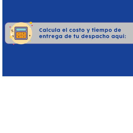
Pokémon: Z-A destaca por 
Ciudad Luminalia en Alta
precedentes. Desde los ca
sistema de iluminación 
noche. En el modo televiso
la interfaz se adapta par
Ecosistemas Urbanos Diná
artificiales y naturale
industriales y hadas en l
especies aparecen y cómo 
Funciones de Conectividad
jugadores compartan el 
capturar Pokémon con cap
de diferentes jugadores 
Optimización del Control:
de Poké Balls y el uso d
inmersiva. Además, la c