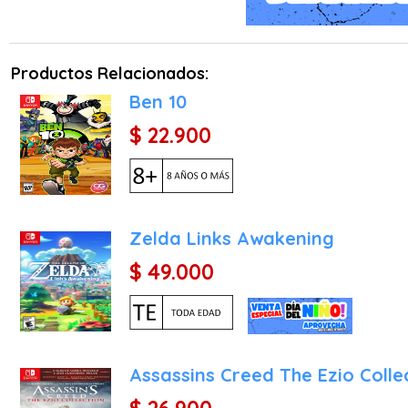
es "hacerse con todos" pa
el rediseño de la ciudad.
Aunque el juego mantiene 
Productos Relacionados:
en plena revolución indu
Ben 10
esconden bajo las calles d
Zygarde, el guardián del e
$ 22.900
través de misiones de 
reconstrucción de la ci
contener o despertar fuer
Gameplay y Mecánicas: Un
Zelda Links Awakening
El sistema de juego de 
$ 49.000
adapta a un entorno puram
jugabilidad:
Exploración Urbana y Vert
de niveles abandona las 
Assassins Creed The Ezio Colle
azoteas y parques. La mo
innovadoras para encontr