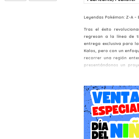
Leyendas Pokémon: Z-A – E
Tras el éxito revoluci
regresan a la línea de 
entrega exclusiva para la
Kalos, pero con un enfoqu
recorrer una región ente
presentándonos un proy
Pokémon es el eje central
sexta generación con mec
el hardware de la consola 
Historia: El Plan de Rege
La narrativa de Leyendas
historia gira en torno al
busca transformar la ca
puedan vivir en perfecta a