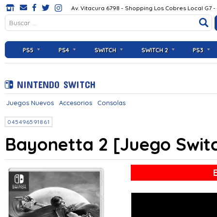
Av. Vitacura 6798 - Shopping Los Cobres Local G7 -
PS5
PS4
SWITCH
SWITCH 2
PS3
NINTENDO SWITCH
Juegos Nuevos
Accesorios
Consolas
045496591861
Bayonetta 2 [Juego Swit