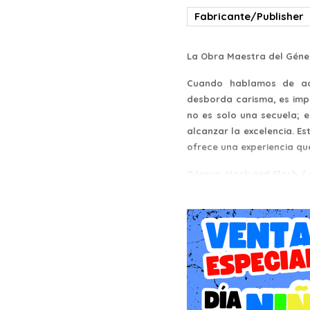
Fabricante/Publisher
La Obra Maestra del Géne
Cuando hablamos de acc
desborda carisma, es imp
no es solo una secuela; 
alcanzar la excelencia. Es
ofrece una experiencia que
Género: Hack and Slash / A
Una Historia que Desafía al
La narrativa de Bayonett
una víspera de Navidad
compras en la ciudad de N
embargo, el conflicto es
un fallido ritual de invoc