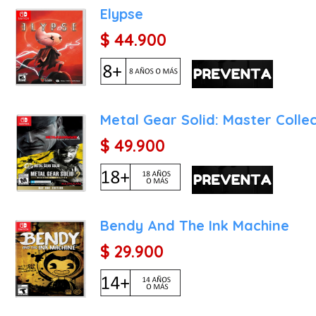
que en su plataforma de or
Elypse
Versatilidad Total: Disfr
$ 44.900
ángeles a cualquier parte
pantalla de la consola.
Controles Táctiles: Par
diferente, el juego inclu
Metal Gear Solid: Master Collec
ejecutar combos y movimie
$ 49.900
Integración con amiibo:
instantáneamente trajes 
Daisy, Samus Aran y Fox 
ciertos ataques y añaden 
Bendy And The Ink Machine
Modo Multijugador: Tag 
oleadas de enemigos y jef
$ 29.900
amigo de forma online o m
que esté en la misma habi
¿Por qué comprar Bayone