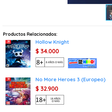
Como novedad principal e
magia, el jugador puede l
Bayonetta se potencian,
permite limpiar la pantal
Productos Relacionados:
Arsenal y Personalización
Hollow Knight
Bayonetta no solo cuenta c
$ 34.000
jugadores podrán desbloq
incluso arcos venenosos. 
manos como en los pies,
cada jugador.
Características Principale
No More Heroes 3 (Europeo)
La versión de Nintendo Swi
$ 32.900
PlatinumGames ha optimi
ventajas que mejoran signi
Rendimiento Mejorado: El