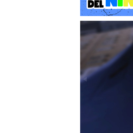
A partir de este momento
de Fimbulventr, el lugar 
en el rescate de su amig
Lumen, revelando secretos
épica, llena de giros in
rara vez se ve en el géner
Gameplay y Mecánicas: El
El núcleo de Bayonetta 2
más fluidos y satisfactor
encadena golpes, patadas
El Tiempo de Bruja (Witch 
La mecánica estrella reg
milisegundo, Bayonetta ac
se mueve a velocidad norm
para infligir daño masivo 
Clímax de Umbra (Umbran 