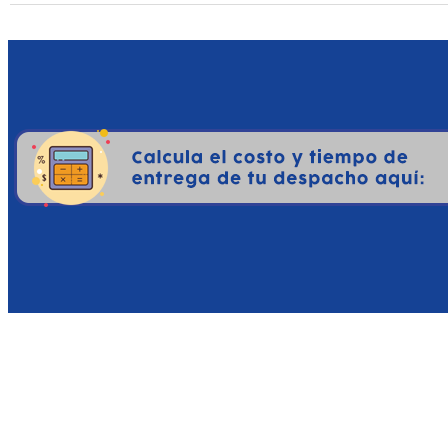
Si eres amante de los ju
fundamentales. Primero, 
baile coreografiado dond
ejecutar un castigo inferna
Además, el juego es una 
mientras sobrevuelas ras
nunca decae. Es un títul
puro en cada capítulo req
Por último, tener este niv
un juego que desborda p
mezcla lo gótico con lo
deslumbrante y extremada
de Nintendo Switch.