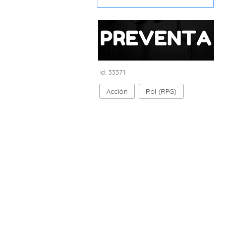
Id: 33371
Acción
Rol (RPG)