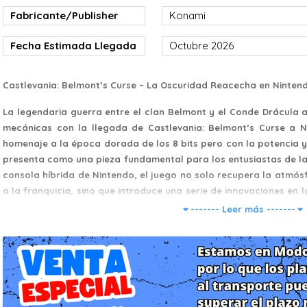
Fabricante/Publisher
Konami
Fecha Estimada Llegada
Octubre 2026
Castlevania: Belmont’s Curse – La Oscuridad Reacecha en Ninten
La legendaria guerra entre el clan Belmont y el Conde Drácula 
mecánicas con la llegada de Castlevania: Belmont’s Curse a Nin
homenaje a la época dorada de los 8 bits pero con la potencia y 
presenta como una pieza fundamental para los entusiastas de la
consola híbrida de Nintendo, el juego no solo recupera la atmósf
a la franquicia, sino que introduce una serie de innovaciones en 
experiencia indispensable tanto en el televisor del salón como en 
------- Leer más -------
Historia: El Despertar del Mal y el Linaje Maldito
La trama de Belmont’s Curse nos traslada a una Transilvania s
después de que el último Belmont sellara las puertas del castil
logrado resucitar al Señor de los Vampiros, el Conde Drácula. Si