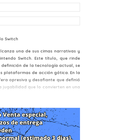
do Switch
alcanza una de sus cimas narrativas y
tendo Switch. Este título, que rinde
definición de la tecnología actual, se
s plataformas de acción gótica. En la
era opresiva y desafiante que definió
la jugabilidad que lo convierten en una
el modo portátil.
umida en una noche eterna. Cien años
lo de Castlevania, un culto oscuro ha
n embargo, esta vez la resurrección ha