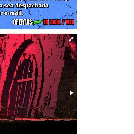
isma, convirtiendo a los aldeanos en
rgar con el peso de su apellido y el
inealidad absoluta para presentar una
el jugador afectan el destino de los
 estancias del castillo, descubre que
quebrar la voluntad del propio linaje
o que se apoya en secuencias de arte
e la Nintendo Switch.
endo Switch es una carta de amor al
osa con el combate de precisión que
grado no es solo una herramienta de
tado un sistema de física de impacto