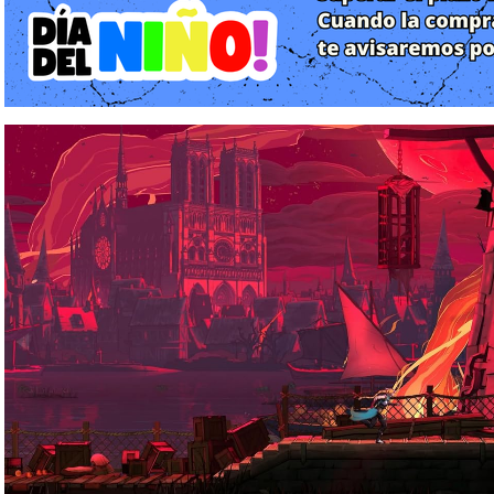
traído consigo una maldición que drena la vida de la tierra m
monstruos y corrompiendo los elementos naturales.
El protagonista es Leonidas Belmont, un guerrero que debe ca
látigo sagrado, el Vampire Killer. La narrativa se aleja de la l
estructura de capítulos interconectados donde las decisiones d
personajes secundarios. A medida que Leonidas se adentra en las
la maldición no solo afecta al mundo exterior, sino que intenta 
Belmont. Es una historia de sacrificio, honor y horror gótic
pixelado de alta fidelidad, luciendo espectacular en la pantalla d
Gameplay y Mecánicas: Acción Clásica con Toques Modernos
El sistema de juego de Castlevania: Belmont’s Curse en Nint
género "Metroidvania", equilibrando la exploración meticul
requiere reflejos de acero.
1. El Látigo y las Armas Secundarias
El control de Leonidas es deliberado y táctico. El látigo sa
ataque; gracias a las capacidades de la Switch, se ha implemen