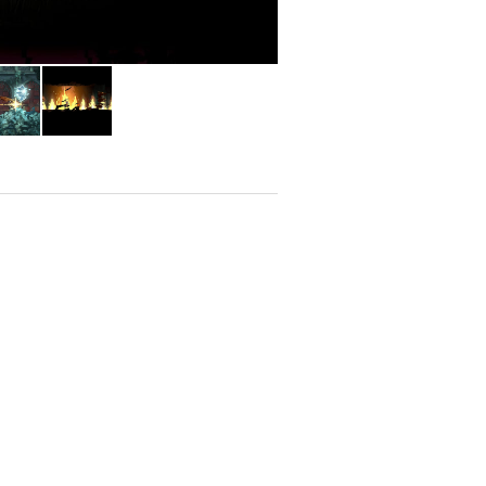
arma para columpiarse en ganchos
iones:
abólica mejorada.
rsiste según el nivel de mejora.
estrechos.
ro permite ralentizar el tiempo para
 la "esencia" de ciertos enemigos
as o ataques mágicos únicos. Puedes
alizar el estilo de juego: desde un
que invoca murciélagos o proyectiles