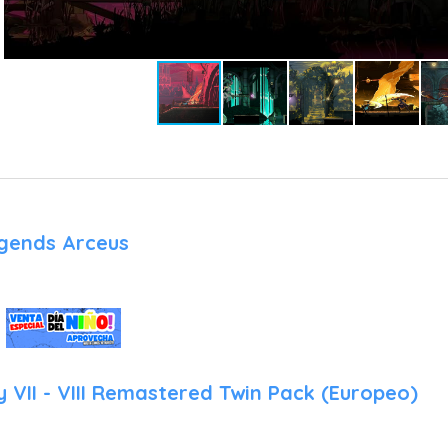
que permite golpear en múltiples direcciones y usar el 
ambientales. Las armas secundarias clásicas regresan con variac
El Hacha: Ideal para enemigos aéreos y con una trayectoria par
El Agua Bendita: Ahora crea un rastro de fuego purificador que pe
La Cruz (Bumerán): Esencial para el control de masas en pasillos 
El Reloj de Arena: Consume una gran cantidad de corazones pe
superar trampas de plataformas complejas.
gends Arceus
2. El Sistema de Almas y Habilidades
Una de las mecánicas estrella es la capacidad de absorber
derrotados. Estas almas otorgan a Leonidas habilidades pasiv
equipar hasta tres almas simultáneamente, permitiendo person
enfoque defensivo con escudos de energía hasta uno ofensivo 
de sombra.
y VII - VIII Remastered Twin Pack (Europeo)
3. Exploración y Progresión