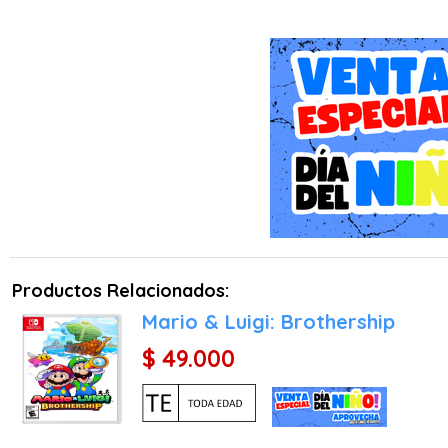
Zack Fair es el alma de CR
que acabó salvando el mu
tenía en sus manos el de
gloria a Cloud se narra 
gráfica.
Novedades
- Gráficos completamente
- Modelados de fondos y 
- Mejora sustancial del s
Productos Relacionados:
- Voces de todas las frase
Mario & Luigi: Brothership
$ 49.000
- Nuevos arreglos de tem
Los hechos narrados en C
acontecidos en FINAL FANT
poder militar la ciudad 