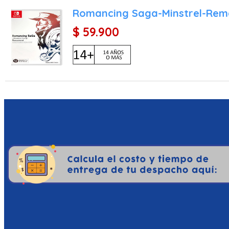
Romancing Saga-Minstrel-Rema
$ 59.900