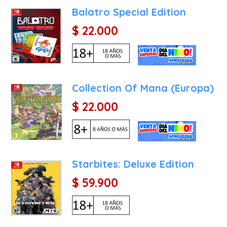
conoce como Soldado, a la
Balatro Special Edition
Zack recibe el encargo 
$ 22.000
acompañará el Soldado d
todos los rincones del pla
Collection Of Mana (Europa)
$ 22.000
Starbites: Deluxe Edition
$ 59.900