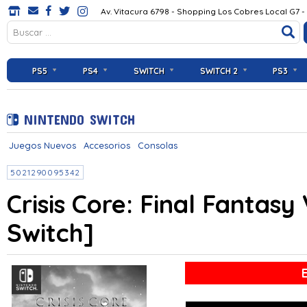
Av. Vitacura 6798 - Shopping Los Cobres Local G7 -
PS5
PS4
SWITCH
SWITCH 2
PS3
NINTENDO SWITCH
Juegos Nuevos
Accesorios
Consolas
5021290095342
Crisis Core: Final Fantas
Switch]