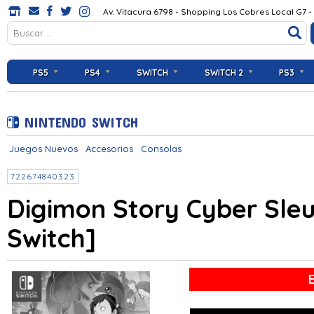
Av. Vitacura 6798 - Shopping Los Cobres Local G7 -
PS5
PS4
SWITCH
SWITCH 2
PS3
NINTENDO SWITCH
Juegos Nuevos
Accesorios
Consolas
722674840323
Digimon Story Cyber Sleu
Switch]