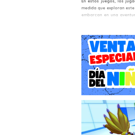
En estos juegos, los jug
medida que exploran este 
embarcan en una aventur
detrás de los incidentes di
El juego presenta una co
jugadores pueden recopi
habilidades y evolucio
transformarse en formas
La historia se desarrolla
Además, hay batallas emo
especiales de los Digimon
La Complete Edition incl
Hacker's Memory, lo que 
explorar un mundo digital 
Con su combinación de jug
Story Cyber Sleuth: Com
Digimon y los amantes de 