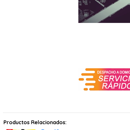
Criaturas del entorno: P
distancias, o en un ser p
Objetos inanimados: De
defender posiciones, la v
Exploración y Supervivenc
El mundo de la Eternidad 
demasiado de las zonas i
juego donde debes planifi
de luz o limpiar el camin
Un Apartado Visual Único 
Lo primero que impacta 
recuerda al arte lineal y
cambia según la zona de l
especialmente en el model
los negros profundos es s
Productos Relacionados:
La cámara no es un mer