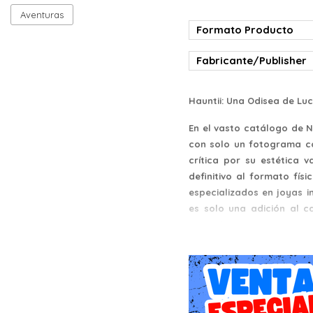
Aventuras
Formato Producto
Fabricante/Publisher
Hauntii: Una Odisea de Lu
En el vasto catálogo de N
con solo un fotograma c
crítica por su estética 
definitivo al formato físi
especializados en joyas 
es solo una adición al c
cartucho que promete ser 
Género: Aventura de Acción
Un Viaje al Corazón de la 
La historia de Hauntii no