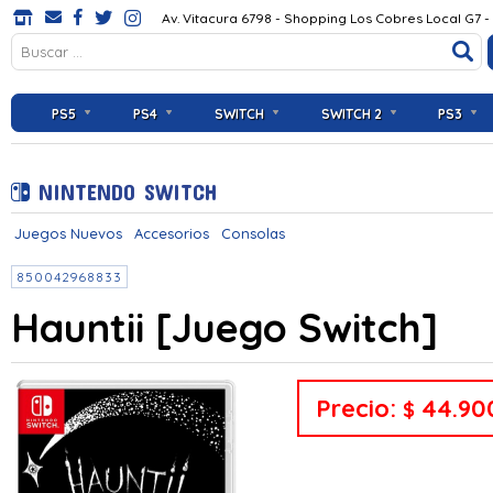
Av. Vitacura 6798 - Shopping Los Cobres Local G7 -
PS5
PS4
SWITCH
SWITCH 2
PS3
NINTENDO SWITCH
Juegos Nuevos
Accesorios
Consolas
850042968833
Hauntii [Juego Switch]
Precio:
44.90
$