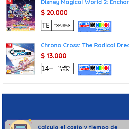
Disney Magical World 2: Enchan
$ 20.000
Profundidad Emocional: No
La búsqueda de Hauntii p
que va mucho más allá de 
Hauntii es, en esencia, u
y poderosa. Asegurar un
Chrono Cross: The Radical Dre
experiencias más bellas y 
$ 13.000