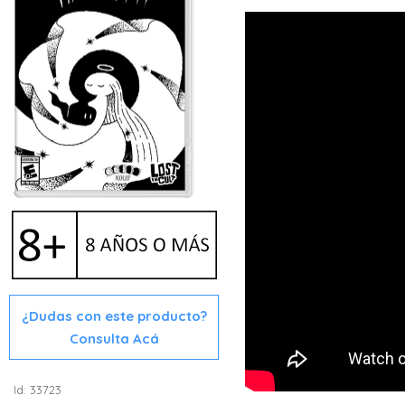
¿Dudas con este producto?
Consulta Acá
Id: 33723