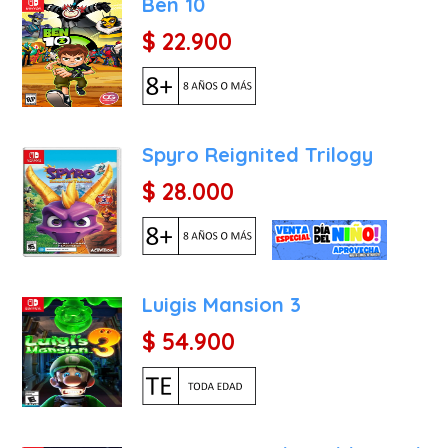
Ben 10
mostrar la escala masiva
$ 22.900
más íntimos de Hauntii.
Michael Kirby Ward, que f
superior.
¿Por qué sería interesant
Spyro Reignited Trilogy
Para el cliente que busca
$ 28.000
una inversión en calidad y
Una Experiencia Diferente
mezcla de géneros refresc
ritmo, ideal para quienes 
Luigis Mansion 3
Valor de Coleccionismo: El
$ 54.900
es casi como tener un libro
dirección artística suelen
Perfecto para Nintendo 
compañero ideal para el 
para resolver un puzle o 