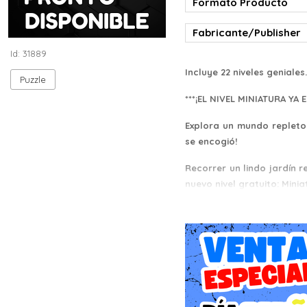
Formato Producto
Fabricante/Publisher
Id: 31889
Incluye 22 niveles geniale
Puzzle
***¡EL NIVEL MINIATURA YA 
Explora un mundo repleto
se encogió!
Recorrer un lindo jardín 
nuevo nivel gratuito: Minia
Súbete a un camión de bo
aspiradora enorme, ¡e inf
Vive una aventura fuera de
Human: Fall Flat es un div
En cada nivel hay un nue