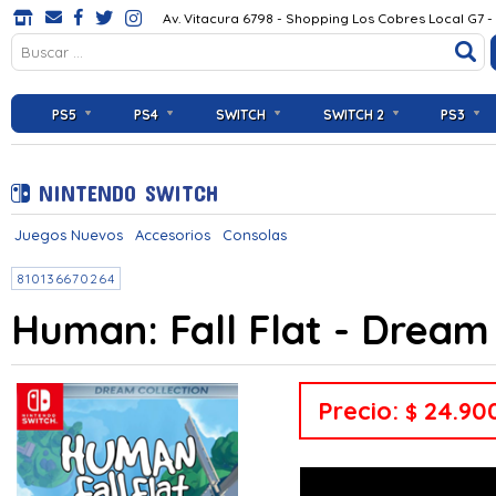
Av. Vitacura 6798 - Shopping Los Cobres Local G7 -
PS5
PS4
SWITCH
SWITCH 2
PS3
NINTENDO SWITCH
Juegos Nuevos
Accesorios
Consolas
810136670264
Human: Fall Flat - Dream
Precio:
24.90
$