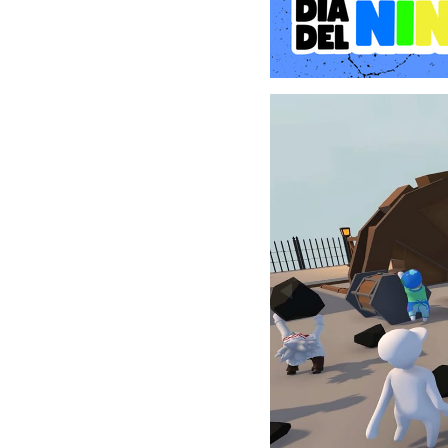
hasta montañas nevadas, 
rutas en cada nivel y puz
Human: Fall Flat puede ju
lanzamientos de nuevos ni
Más humanos, más caos
¿Necesitas ayuda para 
multijugador en línea de h
Una comunidad dinámica
Los streamers y youtuber
vídeos han sido reproduci
Un lienzo en blanco
Personaliza a tu humano
astronauta y ninja. ¡Elige 