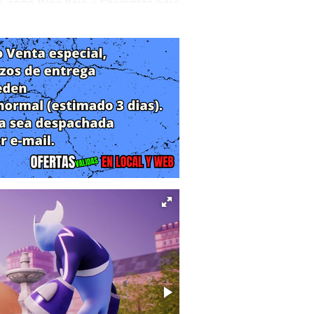
roes como Rena Roja y Caparazón para
 y en el aire, y aprovecha todas las
on estilo.
os como Bubbler, Lady WiFi, Verdad y
y salvar París.
s y salta muros! Con los increíbles
s y supera en astucia a tus enemigos.
l daño, la energía de asistencia y la
los combates.
o a través de una mecánica de juego no
uz y la esperanza a cada rincón de la
l modo cooperativo local y disfruta