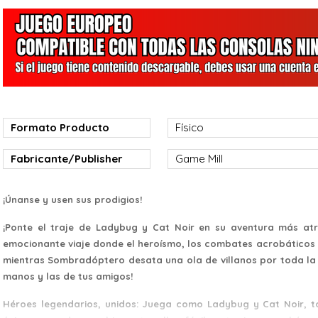
Formato Producto
Físico
Fabricante/Publisher
Game Mill
¡Únanse y usen sus prodigios!
¡Ponte el traje de Ladybug y Cat Noir en su aventura más atr
emocionante viaje donde el heroísmo, los combates acrobáticos 
mientras Sombradóptero desata una ola de villanos por toda la ci
manos y las de tus amigos!
Héroes legendarios, unidos: Juega como Ladybug y Cat Noir, 