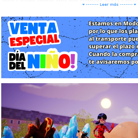
únicos y puedes cambiar entre ellas fácilmente. ¡Invoca a hé
------- Leer más -------
hacer ataques coordinados!
Domina las artes marciales: Ejecuta ágiles combos en el suelo
habilidades de Ladybug y Cat Noir para derrotar a tus enemigos c
Lucha contra temibles enemigos: Enfréntate a villanos clásic
Aplastadora. Adapta tus tácticas para contrarrestar sus poderes 
Acrobacias con estilo: ¡Balancéate, deslízate por barandilla
movimientos de parkour podrás recorrer París, descubrir secreto
Personaliza tu estilo de juego: Mejora la salud, la velocidad, e
evasión para adaptar tu habilidades y maximizar tu impacto en 
Salva el mundo: Libera París distrito a distrito; elige tu camin
lineal que fomenta la exploración y la estrategia. Devuelve la l
ciudad asediada por la oscura influencia de Sombradóptero.
Aventuras cooperativas de sofá: Lucha junto a un amigo con e
mientras salvan París en equipo.