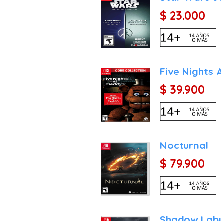
$ 23.000
Five Nights 
$ 39.900
Nocturnal
$ 79.900
Shadow Laby