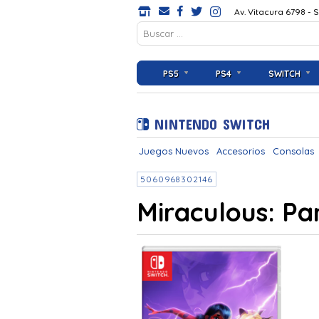
Av. Vitacura 6798 - 
PS5
PS4
SWITCH
NINTENDO SWITCH
Juegos Nuevos
Accesorios
Consolas
5060968302146
Miraculous: Pa