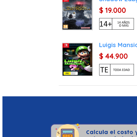
$ 19.000
Luigis Mansi
$ 44.900