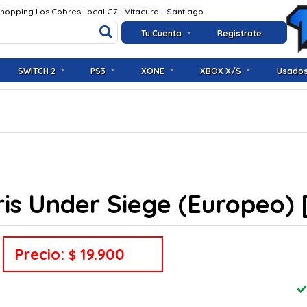
Shopping Los Cobres Local G7 - Vitacura - Santiago
Tu Cuenta
Registrate
SWITCH 2
PS3
XONE
XBOX X/S
Usado
ris Under Siege (Europeo)
Precio:
19.900
$