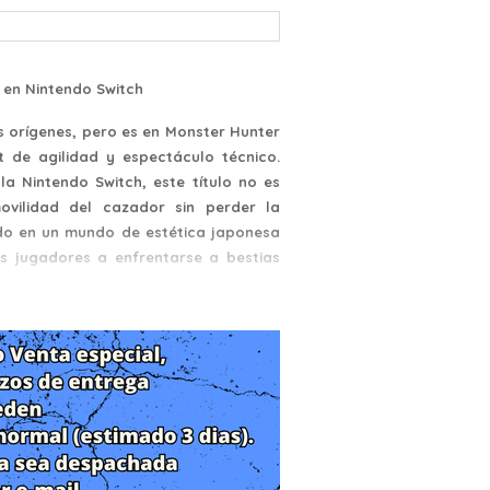
s en Nintendo Switch
 orígenes, pero es en Monster Hunter
 de agilidad y espectáculo técnico.
a Nintendo Switch, este título no es
vilidad del cazador sin perder la
do en un mundo de estética japonesa
os jugadores a enfrentarse a bestias
nte en la palma de tu mano.
entamiento famoso por su acero y su
enaza con destruirlo todo: el Frenesí
ncuenta años, consiste en una horda
dos por una fuerza misteriosa.
pararte para el inminente regreso del