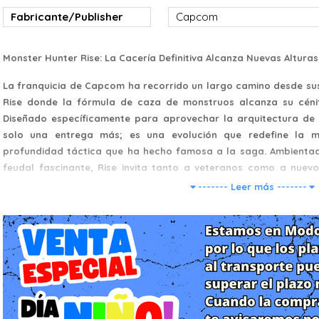
Fabricante/Publisher
Capcom
Monster Hunter Rise: La Cacería Definitiva Alcanza Nuevas Altura
La franquicia de Capcom ha recorrido un largo camino desde sus
Rise donde la fórmula de caza de monstruos alcanza su cénit
Diseñado específicamente para aprovechar la arquitectura de l
solo una entrega más; es una evolución que redefine la mo
profundidad táctica que ha hecho famosa a la saga. Ambienta
feudal fascinante, Rise invita tanto a veteranos como a nuev
colosales en un ecosistema vivo y dinámico que cabe perfectame
------- Leer más -------
Historia: El Resurgir del Frenesí en la Aldea Kamura
La narrativa nos sitúa en la pintoresca Aldea Kamura, un as
espíritu inquebrantable. Sin embargo, una sombra del pasado am
(The Rampage). Este evento catastrófico, que ocurrió hace ci
descontrolada de monstruos que atacan la aldea en masa, lidera
Como el nuevo cazador o cazadora de la aldea, tu misión es pre