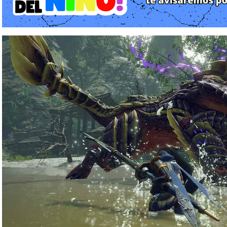
Frenesí. Bajo la guía del líder Fugen y con el apoyo de las geme
las causas de este fenómeno y enfrentarte al causante apa
Magnamalo, un monstruo envuelto en llamas púrpuras que person
que avanzas en las misiones de la aldea y de la sala de reunión,
rica en tradiciones, donde cada victoria te acerca a descubrir
secreto detrás de los dragones ancianos que orquestan el desti
Gameplay y Mecánicas: Agilidad, Cordópteros y Monturas
El núcleo jugable de Monster Hunter Rise mantiene el ciclo adic
pero introduce mecánicas revolucionarias que cambian drást
exploración:
1. El Cordóptero (Wirebug):
Es la mecánica estrella de esta entrega. Se trata de un insecto
permitiendo al cazador impulsarse por el aire en cualquier 
exploración vertical de los mapas (puedes escalar cualquier m
los "Ataques de Cordofibra" a las 14 armas clásicas del juego. 
cargas de cordóptero para realizar movimientos devastadores