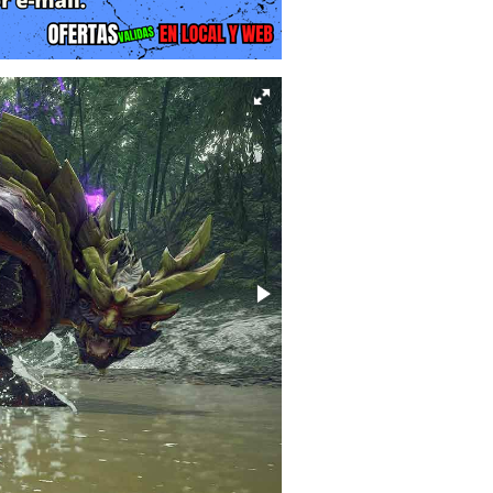
las Hinoa y Minoto, deberás investigar
rente de tanto caos: el imponente
ifica el rencor del pasado. A medida
 la historia te sumerge en una cultura
 el equilibrio natural del mundo y el
no de Kamura.
tivo de "cazar, recolectar y forjar",
icamente el ritmo del combate y la
 que lanza una seda ultra resistente,
dirección. Esto no solo facilita la
ontaña o estructura), sino que añade
Estas habilidades especiales consumen
 o maniobras evasivas imposibles en