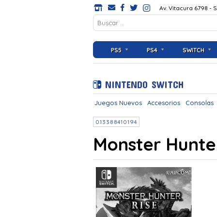
Av. Vitacura 6798 - 
PS5
PS4
SWITCH
NINTENDO SWITCH
Juegos Nuevos
Accesorios
Consolas
013388410194
Monster Hunter