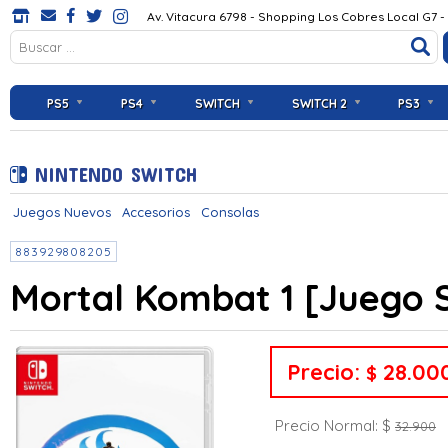
Av. Vitacura 6798 - Shopping Los Cobres Local G7 -
PS5
PS4
SWITCH
SWITCH 2
PS3
NINTENDO SWITCH
Juegos Nuevos
Accesorios
Consolas
883929808205
Mortal Kombat 1 [Juego 
Precio:
28.00
$
Precio Normal: $
32.900