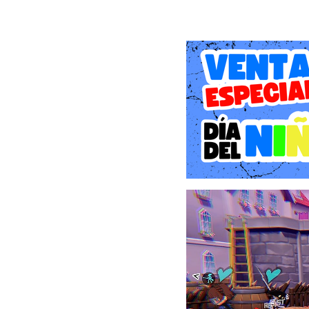
entrega combina una dire
inteligente que cautiva
entusiastas de títulos de 
Una Nueva Rebelión: Histo
La línea temporal de Per
finales del juego princip
punto de disolverse debi
reunido en su habitual b
lugar. Las puertas del es
Ryuji, Ann y al resto de
reglas de los Palacios del
Este extraño y lúgubre 
opresivo de Marie, una ti
los ciudadanos. Al cruzar
bajo un lavado de cerebr
Es en ese momento de extr
líder del Cuerpo de Rebel