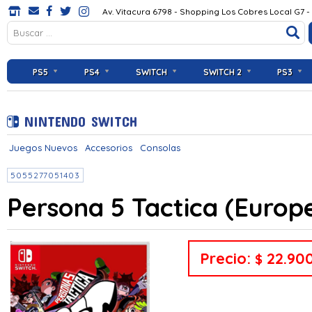
Av. Vitacura 6798 - Shopping Los Cobres Local G7 -
PS5
PS4
SWITCH
SWITCH 2
PS3
NINTENDO SWITCH
Juegos Nuevos
Accesorios
Consolas
5055277051403
Persona 5 Tactica (Europ
Precio:
22.90
$