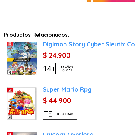
El Sistema de Coberturas:
de muerte. El posicionamie
o una barricada alta, m
contrario, atacar a un riv
Productos Relacionados:
Mecánica del "One More" 
cobertura, tu personaje 
Digimon Story Cyber Sleuth: Co
"One More" permite encade
$ 24.900
La Triple Amenaza (Triban
Attack. Cuando un enemig
activos formando un triá
perímetro), podrá desata
objetivos atrapados en el
Super Mario Rpg
$ 44.900
Sub-Personas para Todos
Personas, en Tactica to
expande drásticamente l
adicionales, estados alte
Características Principale
Unicorn Overlord