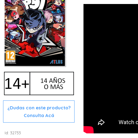
¿Dudas con este producto?
Consulta Acá
Id: 32733