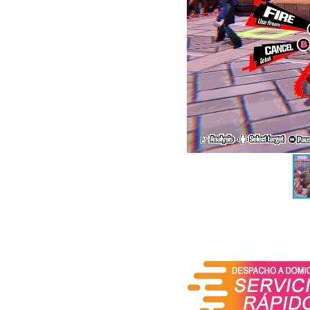
para liberar a sus compa
revolución que los llevar
lucha colectiva por la justi
A lo largo de la campaña
nuevos personajes clave 
Reinos, y desarrollando
historia del juego original.
Gameplay y Mecánicas: Es
El núcleo jugable de Per
para adentrarse en com
fuertemente inspirados
configurar equipos de tre
desde erradicar a todas
límite de turnos.
A pesar del cambio radi
mecánicas insignia de Per