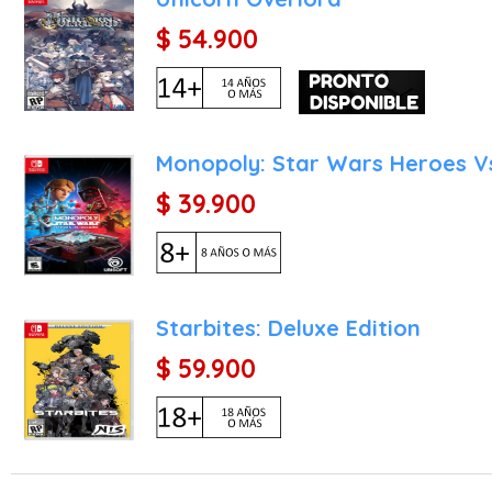
$ 54.900
Estrategia Accesible per
uso del entorno y la siner
Estilo Visual "Chibi" y 
estilizadas que lucen con 
como en el televisor.
Monopoly: Star Wars Heroes Vs
Banda Sonora Inconfundib
$ 39.900
cargo de Toshiki Konishi, 
Árbol de Habilidades Com
Points) obtenidos al com
mejoras en cualquier mome
Starbites: Deluxe Edition
Habitación Terciopelo R
$ 59.900
Personas, la creación de 
estratégico.
¿Por qué comprar este ju
Persona 5 Tactica para Ni