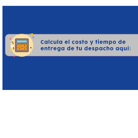
interesantes del catálogo
Diseño Ideal para Sesiones
oscilan entre los 10 y 20
consola. Es el juego perf
sofá.
Rendimiento y Optimizació
llegar a Switch, Tactic
sumamente fluido a 30 
garantizando una experien
Excelente Puerta de En
complejidad abrumadora, 
Ofrece múltiples niveles d
a retos de posicionamien
Una Expansión con Alma de
los diálogos, la inclusi
frescura de su jugabilid