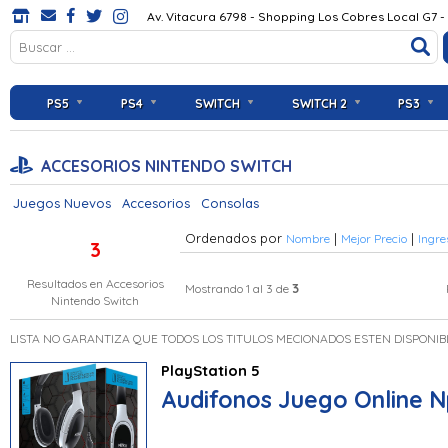
Av. Vitacura 6798 - Shopping Los Cobres Local G7 -
PS5
PS4
SWITCH
SWITCH 2
PS3
ACCESORIOS NINTENDO SWITCH
Juegos Nuevos
Accesorios
Consolas
Ordenados por
|
|
Nombre
Mejor Precio
Ingre
3
Resultados en
Accesorios
3
Mostrando 1 al 3 de
Nintendo Switch
LISTA NO GARANTIZA QUE TODOS LOS TITULOS MECIONADOS ESTEN DISPONIB
PlayStation 5
Audifonos Juego Online 