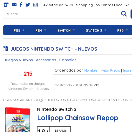
Av. Vitacura 6798 - Shopping Los Cobres Local G7 -
PS5
PS4
SWITCH
SWITCH 2
PS3
JUEGOS NINTENDO SWITCH - NUEVOS
Juegos Nuevos
Accesorios
Consolas
Ordenados por
|
|
Nombre
Mejor Precio
Ingre
215
Resultados en
Juegos
215
Mostrando 201 al 215 de
Nintendo Switch - Nuevos
LISTA NO GARANTIZA QUE TODOS LOS TITULOS MECIONADOS ESTEN DISPONIB
Nintendo Switch 2
Lollipop Chainsaw Repop