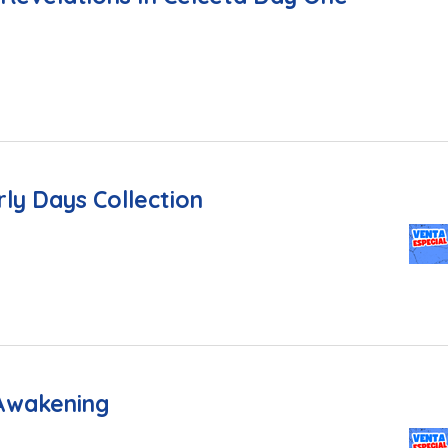
rly Days Collection
 Awakening