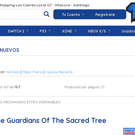
Shopping Los Cobres Local G7 - Vitacura - Santiago
Tu Cuenta
Registrate
SWITCH 2
PS3
XONE
XBOX X/S
Usado
 NUEVOS
por
|
|
Nombre
Mejor Precio
Ingreso Reciente
167
al 167 de
Productos por página
25
OS MECIONADOS ESTEN DISPONIBLES
e Guardians Of The Sacred Tree