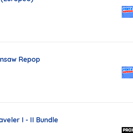
ainsaw Repop
veler I - II Bundle