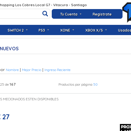
Shopping Los Cobres Local G7 - Vitacura - Santiago
Tu Cuenta
Registrate
SWITCH 2
PS3
XONE
XBOX X/S
Usado
 NUEVOS
por
|
|
Nombre
Mejor Precio
Ingreso Reciente
167
 25 de
Productos por página
50
OS MECIONADOS ESTEN DISPONIBLES
 27