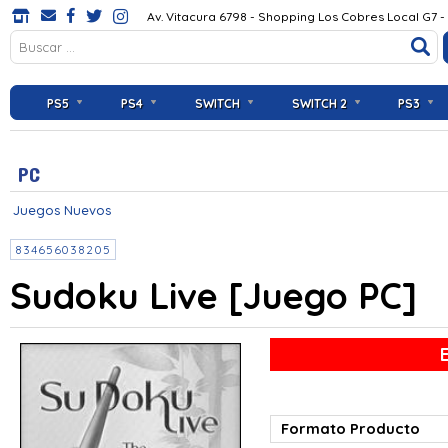
Av. Vitacura 6798 - Shopping Los Cobres Local G7 -
PS5
PS4
SWITCH
SWITCH 2
PS3
PC
Juegos Nuevos
834656038205
Sudoku Live [Juego PC]
Formato Producto