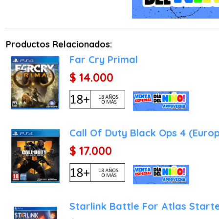
El modo "Blackout" es u
luchan por ser los último
y equipamiento, y utiliz
Royale intensa.
Productos Relacionados:
Además de estos modos pr
Far Cry Primal
que los jugadores practi
$ 14.000
se actualizan regularment
Con gráficos impresion
"Call of Duty: Black Op
de los juegos de disparos
Call Of Duty Black Ops 4 (Euro
$ 17.000
Starlink Battle For Atlas Start