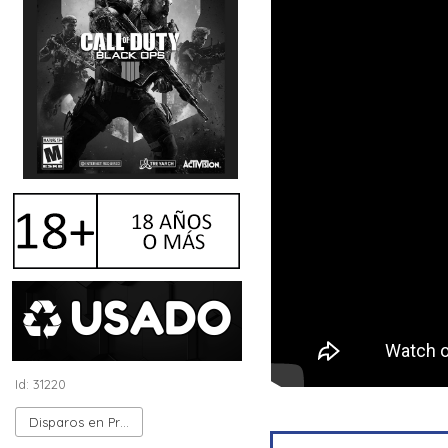
Id: 31220
Disparos en Primera Persona (FPS)