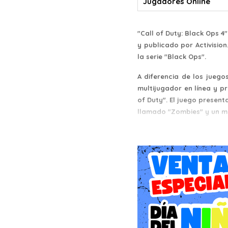
Jugadores Online
"Call of Duty: Black Ops 
y publicado por Activision
la serie "Black Ops".
A diferencia de los juego
multijugador en línea y p
of Duty". El juego presen
llamado "Zombies" y un m
En el modo multijugador, 
amplia variedad de arm
Deathmatch, Domination, 
clases y seleccionar entr
El modo "Zombies" permit
diversos escenarios temá
áreas nuevas y desentrañar